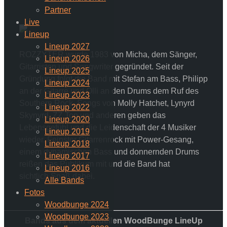
Partner
Live
Lineup
Lineup 2027
ROZZYTER wurde 1983 von Micha, dem Sänger,
Lineup 2026
Gitarristen und Songwriter gegründet. Seit der
Lineup 2025
Gründung folgt die Band mit Stefan am Bass, Philipp
Lineup 2024
an der Gitarre und Olli an den Drums dem Ruf des
Lineup 2023
Southern Rock. Songs von Molly Hatchet, Lynyrd
Lineup 2022
Skynyrd, ZZ Top und anderen geben das
Lineup 2020
Lebensgefühl und die Leidenschaft der 4 Musiker
Lineup 2019
wieder. Feinster Gitarrenrock mit Power-Gesang,
Lineup 2018
einem dynamischen Bass und donnernden Drums
Lineup 2017
reißen das Publikum mit und die Band hat
Lineup 2016
sichtlich Spaß dabei.
Alle Bands
Fotos
Woodbunge 2024
Woodbunge 2023
Bands aus dem aktuellen WoodBunge LineUp