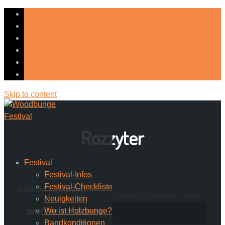
Skip to content
Rozzyter
Festival
Festival-Infos
Festival-Checkliste
LineUp / Auftritte:
Neuigkeiten
Wo ist Holzbunge?
WOODBUNGE 2024
Bandkonditionen