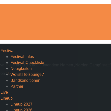
Festival
Festival-Infos
Festival-Checkliste
tivals, die bis 2015 noch unter dem Namen „Norden Camp“ statt
Neuigkeiten
von
100finger Fotografie
Wo ist Holzbunge?
Bandkonditionen
Partner
Live
Lineup
Lineup 2027
Lineup 2026