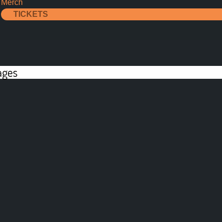
Merch
TICKETS
ages