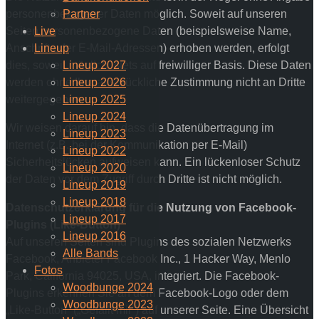
personenbezogener Daten möglich. Soweit auf unseren
Partner
Seiten personenbezogene Daten (beispielsweise Name,
Live
Anschrift oder E-Mail-Adressen) erhoben werden, erfolgt
Lineup
dies, soweit möglich, stets auf freiwilliger Basis. Diese Daten
Lineup 2027
werden ohne Ihre ausdrückliche Zustimmung nicht an Dritte
Lineup 2026
weitergegeben.
Lineup 2025
Lineup 2024
Wir weisen darauf hin, dass die Datenübertragung im
Lineup 2023
Internet (z.B. bei der Kommunikation per E-Mail)
Lineup 2022
Sicherheitslücken aufweisen kann. Ein lückenloser Schutz
Lineup 2020
der Daten vor dem Zugriff durch Dritte ist nicht möglich.
Lineup 2019
Lineup 2018
Datenschutzerklärung für die Nutzung von Facebook-
Lineup 2017
Plugins (Like-Button)
Lineup 2016
Auf unseren Seiten sind Plugins des sozialen Netzwerks
Alle Bands
Facebook, Anbieter Facebook Inc., 1 Hacker Way, Menlo
Fotos
Park, California 94025, USA, integriert. Die Facebook-
Woodbunge 2024
Plugins erkennen Sie an dem Facebook-Logo oder dem
Woodbunge 2023
„Like-Button“ („Gefällt mir“) auf unserer Seite. Eine Übersicht