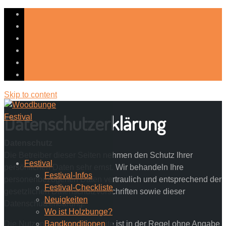
Skip to content
Datenschutzerklärung
Datenschutz
Die Betreiber dieser Seiten nehmen den Schutz Ihrer
Festival
persönlichen Daten sehr ernst. Wir behandeln Ihre
Festival-Infos
personenbezogenen Daten vertraulich und entsprechend der
Festival-Checkliste
gesetzlichen Datenschutzvorschriften sowie dieser
Neuigkeiten
Datenschutzerklärung.
Wo ist Holzbunge?
Die Nutzung unserer Webseite ist in der Regel ohne Angabe
Bandkonditionen