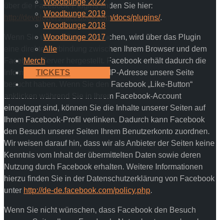
Woodbunge 2022
über die Facebook-Plugins finden Sie hier:
Woodbunge 2019
http://developers.facebook.com/docs/plugins/
.
Woodbunge 2018
Wenn Sie unsere Seiten besuchen, wird über das Plugin
Woodbunge 2017
eine direkte Verbindung zwischen Ihrem Browser und dem
Alle
Facebook-Server hergestellt. Facebook erhält dadurch die
Merch
Information, dass Sie mit Ihrer IP-Adresse unsere Seite
TICKETS
besucht haben. Wenn Sie den Facebook „Like-Button“
anklicken während Sie in Ihrem Facebook-Account
eingeloggt sind, können Sie die Inhalte unserer Seiten auf
Ihrem Facebook-Profil verlinken. Dadurch kann Facebook
den Besuch unserer Seiten Ihrem Benutzerkonto zuordnen.
Wir weisen darauf hin, dass wir als Anbieter der Seiten keine
Kenntnis vom Inhalt der übermittelten Daten sowie deren
Nutzung durch Facebook erhalten. Weitere Informationen
hierzu finden Sie in der Datenschutzerklärung von Facebook
unter
http://de-de.facebook.com/policy.php
.
Wenn Sie nicht wünschen, dass Facebook den Besuch