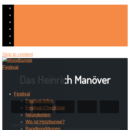
Skip to content
Das Heinrich Manöver
Festival
Festival-Infos
Festival-Checkliste
Neuigkeiten
Wo ist Holzbunge?
LineUp / Auftritte:
Bandkonditionen