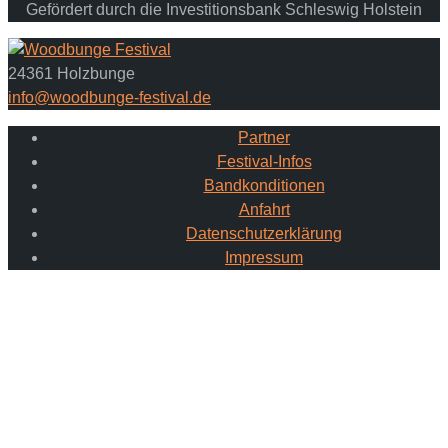
Gefördert durch die Investitionsbank Schleswig Holstein
24361 Holzbunge
info@woodbunge-festival.de
Partner
Festival-Infos
Bandkonditionen
Anfahrt
Datenschutzerklärung
Impressum