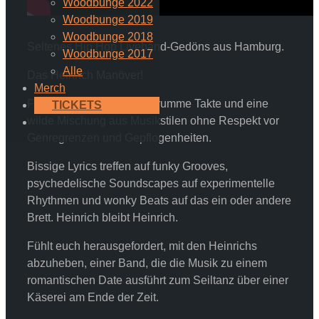
Woodbunge 2022
Woodbunge 2019
Woodbunge 2018
Seltenes Hip Hop Liveband-Gedöns aus Hamburg.
Woodbunge 2017
Alle
Das Heinrich Manöver!
Merch
Fünf Köpfe, 1000 Ideen, krumme Takte und eine
TICKETS
wilde Mischung aus Musikstilen ohne Respekt vor
Genregrenzen und Gepflogenheiten.
Bissige Lyrics treffen auf funky Grooves,
psychedelische Soundscapes auf experimentelle
Rhythmen und wonky Beats auf das ein oder andere
Brett. Heinrich bleibt Heinrich.
Fühlt euch herausgefordert, mit den Heinrichs
abzuheben, einer Band, die die Musik zu einem
romantischen Date ausführt zum Seiltanz über einer
Käserei am Ende der Zeit.