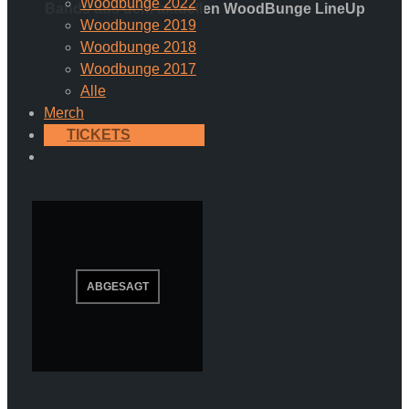
Woodbunge 2022
Bands aus dem aktuellen WoodBunge LineUp
Woodbunge 2019
Woodbunge 2018
Woodbunge 2017
Alle
Merch
TICKETS