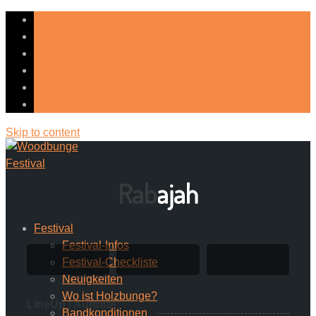
Skip to content
Rabajah
Festival
Festival-Infos
Festival-Checkliste
Neuigkeiten
Wo ist Holzbunge?
LineUp / Auftritte:
Bandkonditionen