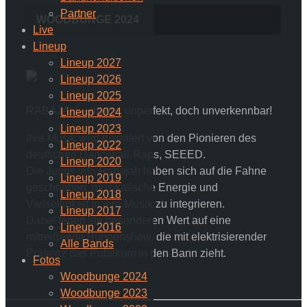
Partner
WOODBUNGE 2024
Live
Lineup
Lineup 2027
Lineup 2026
Lineup 2025
RABAJAH – divers, unperfekt, doch unverkennbar!
Lineup 2024
Lineup 2023
Ihre Musik wird inspiriert von den Pionieren des
Lineup 2022
deutschen Dancehall-Raps, SEEED.
Lineup 2020
Die Jungs von Rabajah haben sich auf die Fahne
Lineup 2019
geschrieben, musikalische Energie und
Lineup 2018
Vielseitigkeit in ihre Musik zu integrieren.
Lineup 2017
Dabei legen sie besonderen Wert auf eine
Lineup 2016
mitreißende Bühnenshow, die mit elektrisierender
Alle Bands
Präsenz das Publikum in den Bann zieht.
Fotos
Woodbunge 2024
Woodbunge 2023