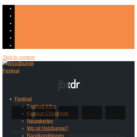
Skip to content
jbxdr
Festival
Festival-Infos
Festival-Checkliste
Neuigkeiten
Wo ist Holzbunge?
LineUp / Auftritte:
Bandkonditionen