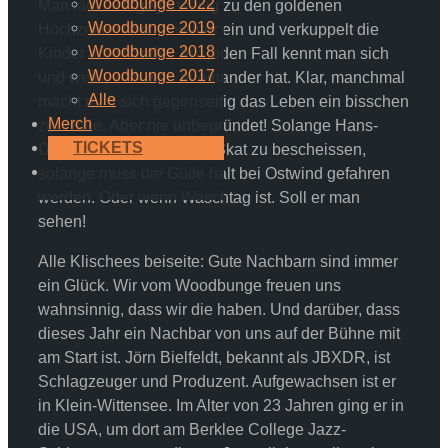
Woodbunge 2022
Man lädt sich gegenseitig zu den goldenen
Woodbunge 2019
Hochzeiten und so weiter ein und verkuppelt die
Woodbunge 2018
Kinder miteinander. Auf jeden Fall kennt man sich
Woodbunge 2017
und weiß, was man aneinander hat. Klar, manchmal
Alle
macht man sich gegenseitig das Leben ein bisschen
Merch
zur Hölle. Aber nie unbegründet! Solange Hans-
TICKETS
Dieter nicht aufhört beim Skat zu bescheissen,
solange muss die Gülle halt bei Ostwind gefahren
werden. Oder wenn Waschtag ist. Soll er man
sehen!
Alle Klischees beiseite: Gute Nachbarn sind immer
ein Glück. Wir vom Woodbunge freuen uns
wahnsinnig, dass wir die haben. Und darüber, dass
dieses Jahr ein Nachbar von uns auf der Bühne mit
am Start ist. Jörn Bielfeldt, bekannt als JBXDR, ist
Schlagzeuger und Produzent. Aufgewachsen ist er
in Klein-Wittensee. Im Alter von 23 Jahren ging er in
die USA, um dort am Berklee College Jazz-