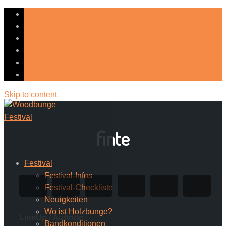
Skip to content
finte
Festival
Festival-Infos
Festival-Checkliste
Neuigkeiten
Wo ist Holzbunge?
LineUp / Auftritte:
Bandkonditionen