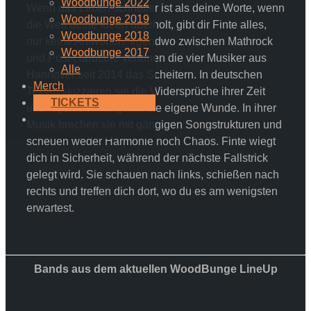
Woodbunge 2022
Wenn das Leben schneller ist als deine Worte, wenn
Woodbunge 2019
die Welt deine Ideen überholt, gibt dir Finte alles,
Woodbunge 2018
nur keine Antworten. Irgendwo zwischen Mathrock
Woodbunge 2017
und Post-Hardcore vertonen die vier Musiker aus
Alle
Hannover seit 2014 das Scheitern. In deutschen
Merch
Texten skizzieren sie die Widersprüche ihrer Zeit
TICKETS
und legen den Finger in die eigene Wunde. In ihrer
Musik brechen sie mit gängigen Songstrukturen und
scheuen weder Harmonie noch Chaos. Finte wiegt
dich in Sicherheit, während der nächste Fallstrick
gelegt wird. Sie schauen nach links, schießen nach
rechts und treffen dich dort, wo du es am wenigsten
erwartest.
Bands aus dem aktuellen WoodBunge LineUp