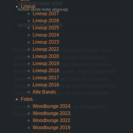
WOODBUNGE 2025
Lineup
Auftritt wurde leider abgesagt.
Lineup 2027
Lineup 2026
WOODBUNGE 2025
Lineup 2025
Lineup 2024
Lineup 2023
Lineup 2022
YOKAI lösen sich auf. Was kommt dann? Jens
Lineup 2020
sammelt Leute. Lucas wird ans Schlagzeug
Lineup 2019
geholt, Lenny an den Bass. Alex und Lana von
Lineup 2018
MOON LAMA schauen vorbei. Patrick kommt mit
Lineup 2017
Gitarre dazu. Chrischi setzt sich zu Lucas ans
Lineup 2016
Schlagzeug. Lucas geht an den Schreibtisch und
Alle Bands
Chrischi holt weiter aus. Jammen, Fragmente,
Fotos
Rohbauten.
Woodbunge 2024
Corona, Umzüge. Jetzt sind wir FILAMENTS.
Woodbunge 2023
Keiner singt. Macht aber nix!
Woodbunge 2022
Woodbunge 2019