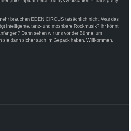
„Info“ lapidar heißt: „delays & distortion – that‘s pretty
el mehr brauchen EDEN CIRCUS tatsächlich nicht. Was das
ögt intelligente, tanz- und moshbare Rockmusik? Ihr könnt
angen? Dann sehen wir uns vor der Bühne, um
sie dann sicher auch im Gepäck haben. Willkommen,