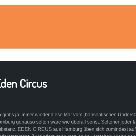
den Circus
 gibt‘s ja immer wieder diese Mär vom „hanseatischen Understat
mburg genauso selten wäre wie überall sonst. Seltener jeden
bstanz. EDEN CIRCUS aus Hamburg üben sich zumindest auf