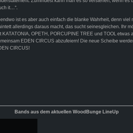
derstatement. Zumindest kann man es so verstehen, wenn es unter 
ch it…“.
gendwo ist es aber auch einfach die blanke Wahrheit, denn vi
intett allerdings daraus macht, das sucht seinesgleichen. Ihr m
t KATATONIA, OPETH, PORCUPINE TREE und TOOL etwas anf
meinsam EDEN CIRCUS abzufeiern! Die neue Scheibe werden 
DEN CIRCUS!
Bands aus dem aktuellen WoodBunge LineUp