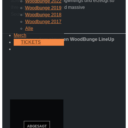
abwechslungsreichen Songwritings und erzeugt so
Woodbunge 2022
ihre eigene farbenfrohe und massive
Woodbunge 2019
Soundlandschaft.
Woodbunge 2018
Woodbunge 2017
Alle
Merch
Bands aus dem aktuellen WoodBunge LineUp
TICKETS