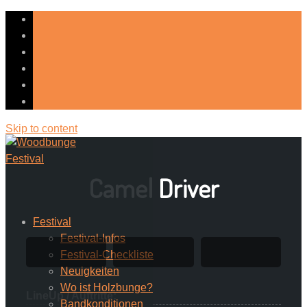
Skip to content
Camel Driver
Festival
Festival-Infos
Festival-Checkliste
Neuigkeiten
Wo ist Holzbunge?
LineUp / Auftritte:
Bandkonditionen