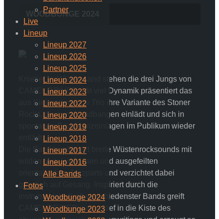
Partner
WOODBUNGE 2024
Live
Lineup
Lineup 2027
Lineup 2026
Lineup 2025
Knietief im Wüstensand stehen die drei Jungs von
Lineup 2024
CAMEL DRIVER. Mit viel Dynamik präsentiert das
Lineup 2023
aus Kiel stammende Trio ihre Variante des Stoner
Lineup 2022
Rocks, die zum Headbangen einlädt und sich in
Lineup 2020
spontanen Bauchtanzeinlagen im Publikum wieder
Lineup 2019
entlädt.
Lineup 2018
Die Band kombiniert breite Wüstenrocksounds mit
Lineup 2017
wilden Metaleinflüssen und ausgefeilten
Lineup 2016
orientalischen Jazzparts und verzichtet dabei
Alle Bands
gänzlich auf Gesang. Inspiriert durch die
Fotos
instrumentale Kraft verschiedenster Bands greift
Woodbunge 2024
CAMEL DRIVER zudem tief in die Kiste des
Woodbunge 2023