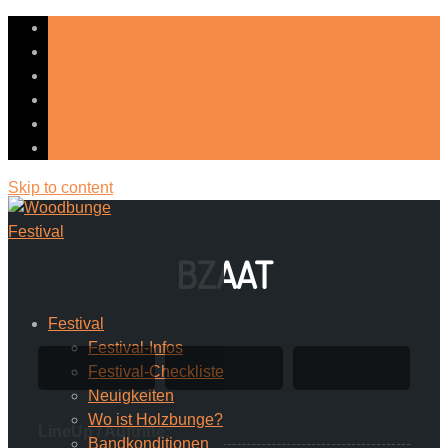
Skip to content
BZAAT
Festival
Festival-Infos
Festival-Checkliste
Neuigkeiten
Wo ist Holzbunge?
LineUp / Auftritte:
Bandkonditionen