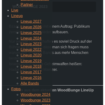
Partner
WOODBUNGE 2023
Live
Lineup
Lineup 2027
Bzaat….2 Personen mit einem Auftrag: Publikum
Lineup 2026
zerstören und neu wieder aufbauen.
Lineup 2025
Lineup 2024
Nur wenige Duos schaffen es soviel Druck auf der
Lineup 2023
Bühne zu erzeugen, dass man sich fragen muss
Lineup 2022
warum alle anderen Bands aus mehr Menschen
Lineup 2020
bestehen.
Lineup 2019
Israels Instrumentale Geheimwaffen heißen:
Lineup 2018
Hadar Levi und Aviv Mainzer.
Lineup 2017
Lineup 2016
Alle Bands
Fotos
Bands aus dem aktuellen WoodBunge LineUp
Woodbunge 2024
Woodbunge 2023