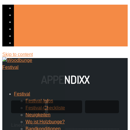
Skip to content
APPENDIXX
Festival
Festival-Infos
Festival-Checkliste
Neuigkeiten
Wo ist Holzbunge?
LineUp / Auftritte:
Bandkonditionen