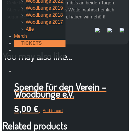
Woodbunge 2022
Geile Bands und nette Leute gibt’s an beiden Tagen.
Woodbunge 2019
Aber an deinem Tag wird das Wetter wahrscheinlich
Woodbunge 2018
sogar besser als am anderen, haben wir gehört!
Woodbunge 2017
Alle
Merch
TICKETS
You may also like…
Spende für den Verein –
Woodbunge e.V.
5,00
€
Add to cart
Related products