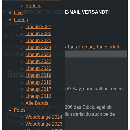
Partner
TICKET WIRD DIGITAL PER E-MAIL VERSANDT!
Live
Lineup
Tagesticket Freitag
Lineup 2027
Lineup 2026
Out of stock
Lineup 2025
SKU:
2024-2
Category:
Tickets
Tags:
Freitag
,
Tagesticket
Lineup 2024
Description
Lineup 2023
Lineup 2022
Lineup 2020
Description
Lineup 2019
Lineup 2018
Keine Zeit? Ach, komm schon! Okay, dann halt nur einen
Lineup 2017
Tag!
Lineup 2016
Alle Bands
Tageskarten kosten im VVK 30€ das Stück, egal ob
Fotos
Freitag oder Samstag. Natürlich darfst du auch beide
Woodbunge 2024
Tage einzeln lösen.
Woodbunge 2023