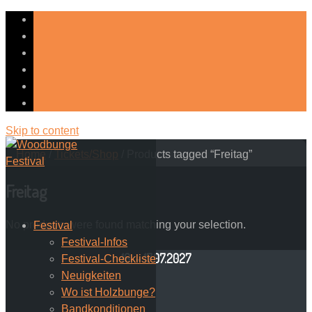
Skip to content
Home
/
Tickets/Shop
/ Products tagged “Freitag”
Freitag
No products were found matching your selection.
Festival
Festival-Infos
16. – 17.07.2027
Festival-Checkliste
Neuigkeiten
Wo ist Holzbunge?
Bandkonditionen