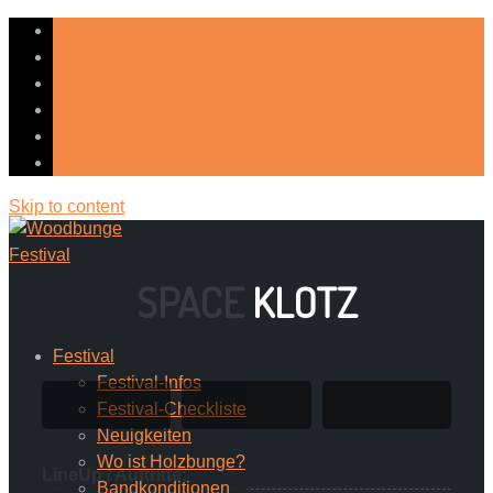
Skip to content
SPACE KLOTZ
Festival
Festival-Infos
Festival-Checkliste
Neuigkeiten
Wo ist Holzbunge?
LineUp / Auftritte:
Bandkonditionen