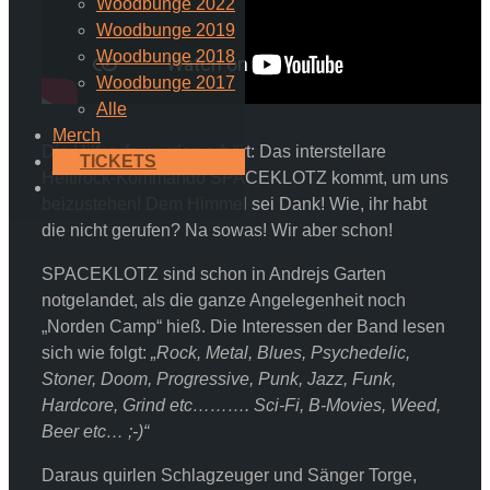
Woodbunge 2022
Woodbunge 2019
Woodbunge 2018
Woodbunge 2017
Alle
Merch
Die Hilferufe wurden erhört: Das interstellare
TICKETS
Heftirock-Kommando SPACEKLOTZ kommt, um uns
beizustehen! Dem Himmel sei Dank! Wie, ihr habt
die nicht gerufen? Na sowas! Wir aber schon!
SPACEKLOTZ sind schon in Andrejs Garten
notgelandet, als die ganze Angelegenheit noch
„Norden Camp“ hieß. Die Interessen der Band lesen
sich wie folgt:
„Rock, Metal, Blues, Psychedelic,
Stoner, Doom, Progressive, Punk, Jazz, Funk,
Hardcore, Grind etc………. Sci-Fi, B-Movies, Weed,
Beer etc… ;-)“
Daraus quirlen Schlagzeuger und Sänger Torge,