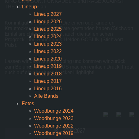
KING CRIMSON, FUNKADELIC und RAGE AGAINST
THE MACHINE an.
Lineup
Lineup 2027
Lineup 2026
Kommt gut hin, finden wir. Die einen oder anderen
Krautrocker mögen auch Pate gestanden haben (Stichwort
Lineup 2025
Einfallsreichtum), vielleicht auch die italienischen
Lineup 2024
Progrock- und Soundtrack-Helden GOBLIN (Stichwort
Lineup 2023
Puls).
Lineup 2022
Lineup 2020
Lassen wir das Namedropping und kommen wir zurück
Lineup 2019
zum Befund: HYPERTONUS machen einfach Druck! Freut
euch auf ein absolutes Mucker-Highlight!
Lineup 2018
Lineup 2017
Lineup 2016
Alle Bands
Fotos
Woodbunge 2024
Woodbunge 2023
Woodbunge 2022
16. – 17.07.2027
Woodbunge 2019