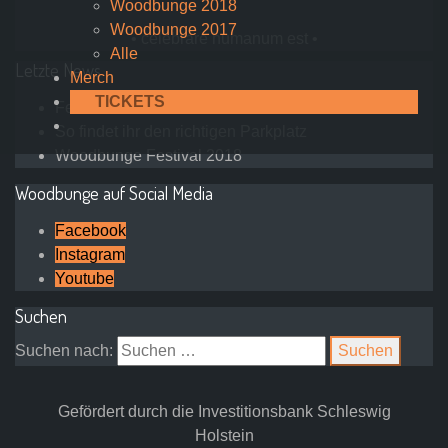
Woodbunge 2018
Woodbunge 2017
• celebrare humanum est •
Alle
Letzte News
Merch
TICKETS
Feedback 2025
So findet ihr den richtigen Parkplatz
Woodbunge Festival 2018
Woodbunge auf Social Media
Facebook
Instagram
Youtube
Suchen
Suchen nach:
Gefördert durch die Investitionsbank Schleswig
Holstein