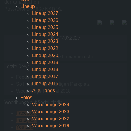
der kanadischen
Lineup
Post-/Drone-Größe NADJA.
Lineup 2027
Lineup 2026
Lineup 2025
Lineup 2024
16. – 17.07.2027
Lineup 2023
Lineup 2022
Lineup 2020
• celebrare humanum est •
Lineup 2019
Letzte News
Lineup 2018
Lineup 2017
Feedback 2025
Lineup 2016
So findet ihr den richtigen Parkplatz
Alle Bands
Woodbunge Festival 2018
Fotos
Woodbunge auf Social Media
Woodbunge 2024
Woodbunge 2023
Facebook
Woodbunge 2022
Instagram
Woodbunge 2019
Youtube