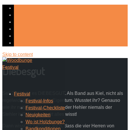
Skip to content
Diebesgut
Seit 2008 gibt es DIEBESGUT. Als Band aus Kiel, nicht als
Festival
regelwidrig umverteiltes Eigentum. Wusstet ihr? Genauso
Festival-Infos
wie ihr natürlich wusstet, dass der Hehler niemals der
Festival-Checkliste
Stehler ist? Was ihr nicht alles wisst!
Neuigkeiten
Wo ist Holzbunge?
Dann wisst ihr natürlich auch, dass die vier Herren von
Bandkonditionen