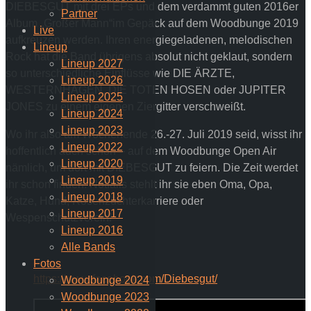
DIEBESGUT mit drei EPs und dem verdammt guten 2016er
Partner
Album „Großer Mann“im Gepäck auf dem Woodbunge 2019
Live
aufkreuzen werden. Ihren energiegeladenen, melodischen
Lineup
Rock hat die Band übrigens absolut nicht geklaut, sondern
Lineup 2027
so unterschiedliche Einflüsse wie DIE ÄRZTE,
Lineup 2026
WESTERNHAGEN, DIE TOTEN HOSEN oder JUPITER
Lineup 2025
JONES zu einem eigenen Ziergitter verschweißt.
Lineup 2024
Lineup 2023
Wo ihr also am Wochenende 26.-27. Juli 2019 seid, wisst ihr
Lineup 2022
hoffentlich auch schon – auf dem Woodbunge Open Air
Lineup 2020
nämlich, um dort mit DIEBESGUT zu feiern. Die Zeit werdet
Lineup 2019
ihr schon finden. Notfalls stehlt ihr sie eben Oma, Opa,
Lineup 2018
Katze, Hund, Rosenzüchterkarriere oder
Lineup 2017
Wespenschutzverein!
Lineup 2016
Alle Bands
Fotos
https://www.facebook.com/Diebesgut/
Woodbunge 2024
Woodbunge 2023