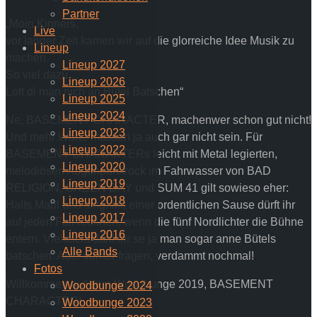
Partner
„Moin Kinners,
Live
vor langer Zeit kamen wir auf die glorreiche Idee Musik zu
Lineup
machen.
Lineup 2027
So viel dazu…
Lineup 2026
Lott di man nich an Bütel Batschen“
Lineup 2025
Lineup 2024
Ne, BASEMENT CHARACTER, machenwer schon gut nicht!
Lineup 2023
Und mehr Worte müssen ja auch gar nicht sein. Für
Lineup 2022
BASEMENT CHARAKTERs leicht mit Metal legierten,
Lineup 2020
melodiösen Abgehpunkrock im Fahrwasser von BAD
Lineup 2019
RELIGION, GREEN DAY und SUM 41 gilt sowieso eher:
Lineup 2018
Halts Maul und sing! Mit einer ordentlichen Sause dürft ihr
Lineup 2017
auf jeden Fall rechnen, wenn die fünf Nordlichter die Bühne
Lineup 2016
entern. Vielleicht dürft ihr se ja man sogar anne Bütels
Alle Bands
batschen. Aber vorher fragen, verdammt nochmal!
Fotos
Willkommen auf dem Woodbunge 2019, BASEMENT
Woodbunge 2024
CHARACTER!
Woodbunge 2023