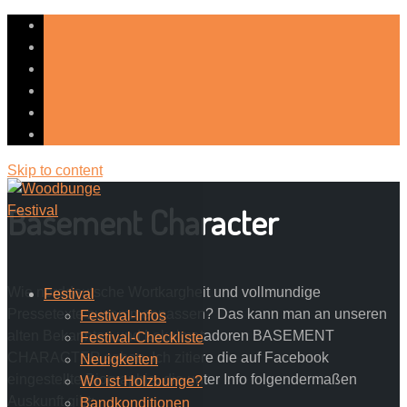
Skip to content
Basement Character
Wie norddeutsche Wortkargheit und vollmundige
Festival
Pressetexte zusammenpassen? Das kann man an unseren
Festival-Infos
alten Bekannten und Lokalmatadoren BASEMENT
Festival-Checkliste
CHARACTER sehen. Ich zitiere die auf Facebook
Neuigkeiten
eingestellte Biographie, die unter Info folgendermaßen
Wo ist Holzbunge?
Auskunft gibt:
Bandkonditionen