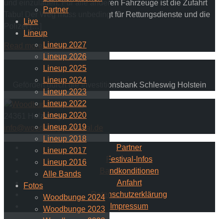
und einzuladen. Für alle anderen Fahrzeuge ist die Zufahrt
Partner
Tabu! Der Weg muss unbedingt für Rettungsdienste und die
Live
Polizei […]
Lineup
Lineup 2027
Read more
Lineup 2026
Lineup 2025
Lineup 2024
Gefördert durch die Investitionsbank Schleswig Holstein
Lineup 2023
Lineup 2022
Lineup 2020
24361 Holzbunge
Lineup 2019
info@woodbunge-festival.de
Lineup 2018
Partner
Lineup 2017
Festival-Infos
Lineup 2016
Bandkonditionen
Alle Bands
Anfahrt
Fotos
Datenschutzerklärung
Woodbunge 2024
Impressum
Woodbunge 2023