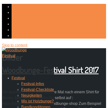
Skip to content
Bilder
Woodbunge-Festival Shirt 2017
Festival
Festival-Infos
Festival-Checkliste
Wir wurden das ein oder andere Mal nach einem Shirt für
Neuigkeiten
dieses Jahr gefragt. Machs Dir selbst auf :
Wo ist Holzbunge?
https://shop.spreadshirt.de/woodbunge-shop Zum Beispiel
Bandkonditionen