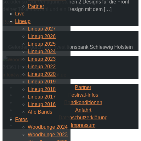
so: oder so: zur Verfügung stehen 2 Designs für die Front
Partner
deiner Textilauswahl und ein Design mit dem […]
Live
Lineup
Read more
Lineup 2027
Lineup 2026
Lineup 2025
Gefördert durch die Investitionsbank Schleswig Holstein
Lineup 2024
Lineup 2023
Lineup 2022
24361 Holzbunge
Lineup 2020
info@woodbunge-festival.de
Lineup 2019
Partner
Lineup 2018
Festival-Infos
Lineup 2017
Bandkonditionen
Lineup 2016
Anfahrt
Alle Bands
Datenschutzerklärung
Fotos
Impressum
Woodbunge 2024
Woodbunge 2023